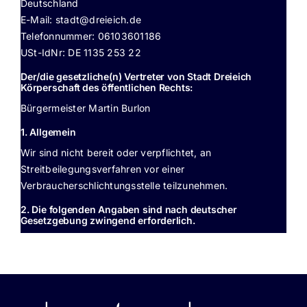
Deutschland
E-Mail:
stadt@
dreieich.de
Offene Stellen
Telefonnummer: 06103601186
USt-IdNr: DE 1135 253 22
Der/die gesetzliche(n) Vertreter von Stadt Dreieich
Körperschaft des öffentlichen Rechts:
Bürgermeister Martin Burlon
1. Allgemein
Wir sind nicht bereit oder verpflichtet, an
Streitbeilegungsverfahren vor einer
Verbraucherschlichtungsstelle teilzunehmen.
2. Die folgenden Angaben sind nach deutscher
Gesetzgebung zwingend erforderlich.