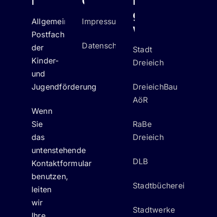
Kontakt
Quicklinks
Hier
geht's
Allgemeines
Impressum
weiter
Postfach
Datenschutz
der
Stadt
Kinder-
Dreieich
und
Jugendförderung
DreieichBau
AöR
Wenn
Sie
RaBe
das
Dreieich
untenstehende
DLB
Kontaktformular
benutzen,
Stadtbücherei
leiten
wir
Stadtwerke
Ihre