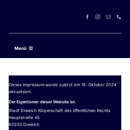
Zum
Inhalt
springen
Menü
Startseite
Angebote
Dieses Impressum wurde zuletzt am 18. Oktober 2024
aktualisiert.
Der Eigentümer dieser Website ist:
Unser Team
Stadt Dreieich Körperschaft des öffentlichen Rechts
Hauptstraße 45
Newsletter
63303 Dreieich