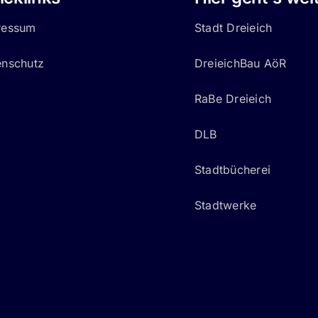
ressum
Stadt Dreieich
enschutz
DreieichBau AöR
RaBe Dreieich
DLB
Stadtbücherei
Stadtwerke