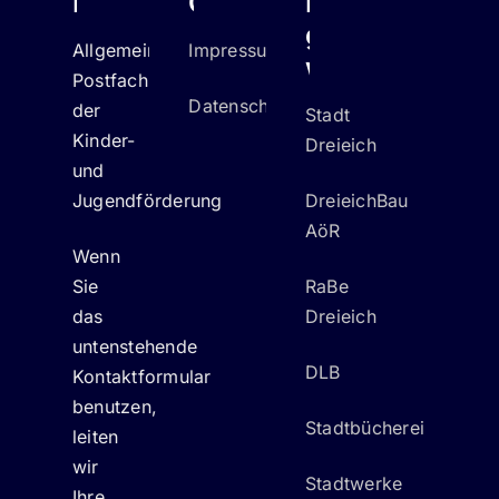
Kontakt
Quicklinks
Hier
geht's
Allgemeines
Impressum
weiter
Postfach
Datenschutz
der
Stadt
Kinder-
Dreieich
und
Jugendförderung
DreieichBau
AöR
Wenn
Sie
RaBe
das
Dreieich
untenstehende
DLB
Kontaktformular
benutzen,
Stadtbücherei
leiten
wir
Stadtwerke
Ihre